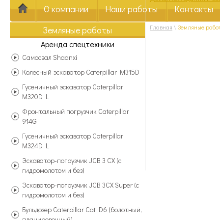
О компании
Наши работы
Контакты
Главная
\
Земляные рабо
Земляные работы
Аренда спецтехники
Самосвал Shaanxi
Колесный эскаватор Caterpillar M315D
Гусеничный эскаватор Caterpillar
M320D L
Фронтальный погрузчик Caterpillar
914G
Гусеничный эскаватор Caterpillar
M324D L
Эскаватор-погрузчик JCB 3 CX (с
гидромолотом и без)
Эскаватор-погрузчик JCB 3CX Super (с
гидромолотом и без)
Бульдозер Caterpillar Cat D6 (болотный,
планировочный)