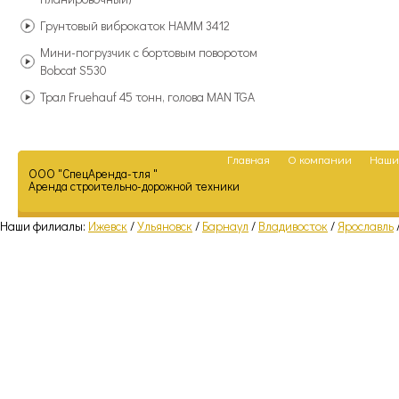
Грунтовый виброкаток HAMM 3412
Мини-погрузчик с бортовым поворотом
Bobcat S530
Трал Fruehauf 45 тонн, голова MAN TGA
Главная
О компании
Наши
ООО "СпецАренда-тля "
Аренда строительно-дорожной техники
Наши филиалы:
Ижевск
/
Ульяновск
/
Барнаул
/
Владивосток
/
Ярославль